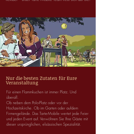
Nur die besten Zutaten für Eure
Veranstaltung
Für einen Flammkuchen ist immer Platz. Und
überall.
Ob neben dem Polo-Platz oder vor der
Hochzeitskirche. Ob im Garten oder aufdem
Firmengelände. Das Tarte-Mobile wertet jede Feier
und jeden Event auf. Verwöhnen Sie Ihre Gäste mit
dieser ursprünglichen, elsässischen Spezialität.