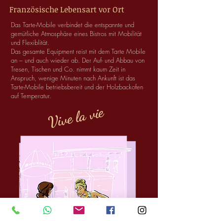
Französische Lebensart vor Ort
Das Tarte-Mobile verbindet die entspannte und
gemütliche Atmosphäre eines Bistros mit Mobilität
und Flexiblität.
Das gesamte Equipment reist mit dem Tarte Mobile
an – und auch wieder ab. Der Auf- und Abbau von
Tresen, Tischen und Co. nimmt kaum Zeit in
Anspruch, wenige Minuten nach Ankunft ist das
Tarte-Mobile betriebsbereit und der Holzbackofen
auf Temperatur.
Vive la vie