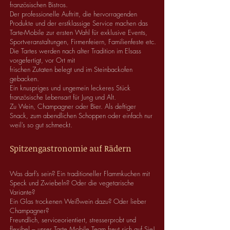
französischen Bistros.
Der professionelle Auftritt, die hervorragenden
Produkte und der erstklassige Service machen das
Tarte-Mobile zur ersten Wahl für exklusive Events,
Sportveranstaltungen, Firmenfeiern, Familienfeste etc.
Die Tartes werden nach alter Tradition im Elsass
vorgefertigt, vor Ort mit
frischen Zutaten belegt und im Steinbackofen
gebacken.
Ein knuspriges und ungemein leckeres Stück
französische Lebensart für Jung und Alt.
Zu Wein, Champagner oder Bier. Als deftiger
Snack, zum abendlichen Schoppen oder einfach nur
weil’s so gut schmeckt.
Spitzengastronomie auf Rädern
Was darf’s sein? Ein traditioneller Flammkuchen mit
Speck und Zwiebeln? Oder die vegetarische
Variante?
Ein Glas trockenen Weißwein dazu? Oder lieber
Champagner?
Freundlich, serviceorientiert, stresserprobt und
flexibel – unser Tarte Mobile Team freut sich auf Sie!