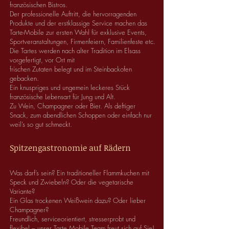
französischen Bistros.
Der professionelle Auftritt, die hervorragenden
Produkte und der erstklassige Service machen das
Tarte-Mobile zur ersten Wahl für exklusive Events,
Sportveranstaltungen, Firmenfeiern, Familienfeste etc.
Die Tartes werden nach alter Tradition im Elsass
vorgefertigt, vor Ort mit
frischen Zutaten belegt und im Steinbackofen
gebacken.
Ein knuspriges und ungemein leckeres Stück
französische Lebensart für Jung und Alt.
Zu Wein, Champagner oder Bier. Als deftiger
Snack, zum abendlichen Schoppen oder einfach nur
weil’s so gut schmeckt.
Spitzengastronomie auf Rädern
Was darf’s sein? Ein traditioneller Flammkuchen mit
Speck und Zwiebeln? Oder die vegetarische
Variante?
Ein Glas trockenen Weißwein dazu? Oder lieber
Champagner?
Freundlich, serviceorientiert, stresserprobt und
flexibel – unser Tarte Mobile Team freut sich auf Sie!