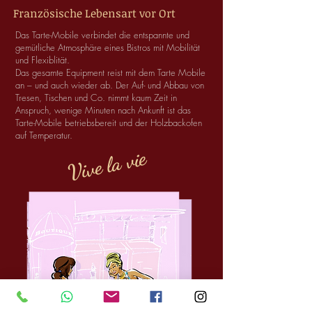
Französische Lebensart vor Ort
Das Tarte-Mobile verbindet die entspannte und
gemütliche Atmosphäre eines Bistros mit Mobilität
und Flexiblität.
Das gesamte Equipment reist mit dem Tarte Mobile
an – und auch wieder ab. Der Auf- und Abbau von
Tresen, Tischen und Co. nimmt kaum Zeit in
Anspruch, wenige Minuten nach Ankunft ist das
Tarte-Mobile betriebsbereit und der Holzbackofen
auf Temperatur.
Vive la vie