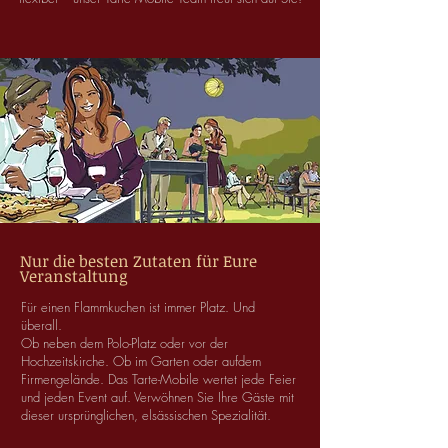
Nur die besten Zutaten für Eure
Veranstaltung
Für einen Flammkuchen ist immer Platz. Und
überall.
Ob neben dem Polo-Platz oder vor der
Hochzeitskirche. Ob im Garten oder aufdem
Firmengelände. Das Tarte-Mobile wertet jede Feier
und jeden Event auf. Verwöhnen Sie Ihre Gäste mit
dieser ursprünglichen, elsässischen Spezialität.